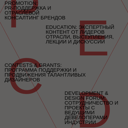
E
КОНСАЛТИНГ БРЕНДОВ
EDUCATION: ЭКСПЕРТНЫЙ
КОНТЕНТ ОТ ЛИДЕРОВ
ОТРАСЛИ, ВЫСТУПЛЕНИЯ,
ЛЕКЦИИ И ДИСКУССИИ
C
CONTESTS & GRANTS:
ПРОГРАММА ПОДДЕРЖКИ И
ПРОДВИЖЕНИЯ ТАЛАНТЛИВЫХ
ДИЗАЙНЕРОВ
D
DEVELOPMENT &
DESIGN FORUM:
СОТРУДНИЧЕСТВО И
ПРОЕКТЫ С
ВЕДУЩИМИ
ДЕВЕЛОПЕРАМИ
ИНДУСТРИИ