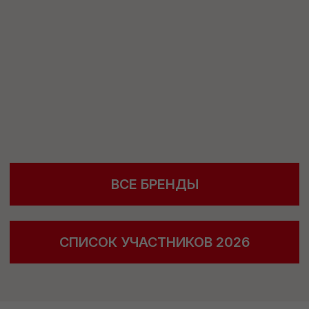
НАЙДИТЕ НОВЫХ
УЧАСТВУЙТЕ
ПАРТНЕРОВ ДЛЯ
В ПРОФЕССИО—
ВАШЕГО БИЗНЕСА
НАЛЬНОМ
НЕТВОРКИНГЕ
Аудитория выставки:
дизайнеры, архитекторы,
Все ключевые игроки
байеры, владельцы
индустрии на одной
шоурумов, маркетплейсы
площадке. Используйте
возможности выставки
для развития вашего
бизнеса.