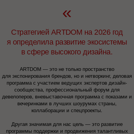
я определила развитие экосистемы
в сфере высокого дизайна.
Лисса Кармона
Риад Маммадов
Лукас Реккия
ARTDOM — это не только пространство
Основательница
Пианист, композитор
Дизайнер
компании ETEL,
для экспонирования брендов, но и нетворкинг, деловая
глобальный посол
бразильского дизайна
программа с участием ведущих экспертов дизайн-
сообщества, профессиональный форум для
девелоперов, вневыставочная программа с показами и
вечеринками в лучших шоурумах страны,
коллаборации и спецпроекты.
Леонардо
Ирина Глик
Алексей Дорожкин
и Марция
Архитектор,
Дайнелли
учредитель и арт-
Журналист, редакционный
Архитекторы,
директор
директор журнала
Другая значимая для нас цель — это развитие
основатели Dainelli
GeometryDesign
«INTERIOR+ DESIGN»
Studio
программы поддержки и продвижения талантливых
дизайнеров CONTESTS AND GRANTS.
В 2025 году мы расширили площадь выставки, а
Анастасия
Златан Бркич
Ведран Бркич
вместе с тем и представленность европейских
Ромашкевич
Архитектор,
Архитектор,
основатель бюро AB-
основатель бюро AB-
и российских производителей.
architects
architects
Автор ТГ-канала
«Ромашковый Сбор»,
эксперт дизайна