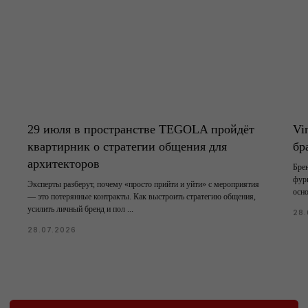
29 июля в пространстве TEGOLA пройдёт
Vi
квартирник о стратегии общения для
бр
архитекторов
Бре
фур
Эксперты разберут, почему «просто прийти и уйти» с мероприятия
осно
— это потерянные контракты. Как выстроить стратегию общения,
усилить личный бренд и пол ...
28.
28.07.2026