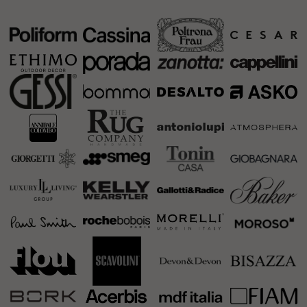
info@artdom-design.ru
По вопросам регистрации и билетов:
artdom@expodat.com
+7 499 758 09 11
Пн-Пт 10:00-18:00 МСК.
По вопросам участия в DESIGN TOUR,
конкурса ARTDOM Talents 2.0:
+7 925 221-40-24
ПОДПИСАТЬСЯ НА НОВОСТИ