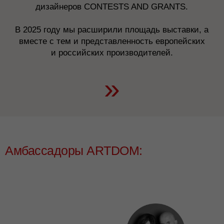
»
Марина Гисич
Наталия
Александр
Белоногова
Перепелкин
Основатель галереи
Архитектор
Редакционный
современного
и дизайнер,
директор
искусства
основатель
The Blueprint
Амбассадоры ARTDOM:
студии NB Studio
Наталья
Артем Бабаянц
Лия Бабаянц
Маслова
Основатель бюро
Основатель бюро
Основательница 3L
Babayants Architects
Babayants Architects
Gallery
Олег Клодт
Полина Пидцан
Юлия Тряскина
Основатель
Руководитель
и руководитель
Основатель и арт-
и партнер UNK
архитектурного бюро
директор
interiors
Oleg Klodt Architecture
архитектурного бюро
& Design
и интерьерного дома
Polina Pidtsan Maison