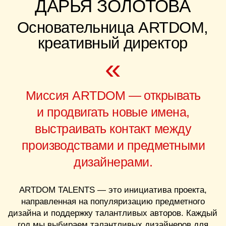
показать свои работы перед международными
экспертами и инвесторами.
Мы стремимся создать платформу для диалога,
обмена идеями и развития инноваций, что
позволит профессиональному сообществу
вдохновиться и внести существенные изменения в
индустрию. Стоит отметить, что доля новаторских
проектов в производстве увеличилась на 20% за
последние три года.
ARTDOM TALENTS — это возможность
формировать мир вокруг себя и видеть реальное
применение своих идей на практике.
»