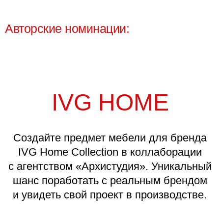
ПРИЗЫ ФИНАЛИСТАМ (2-3 МЕСТО):
Сертификат победителя
Текстовое интервью на сайте
ARTDOM
Подарки от партнеров
УЧАСТНИКАМ ШОРТ-ЛИСТА:
Сертификат участника
ПОБЕДИТЕЛЯМ АВТОРСКОЙ
НОМИНАЦИИ
Призы от партнера (IVG HOME /
MORELLI / MANTRA)
Авторская статуэтка от Джулио
Каппеллини
Сертификат победителя