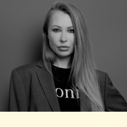
Основательница ARTDOM,
креативный директор
«
Миссия ARTDOM — открывать
и продвигать новые имена,
выстраивать контакт между
производствами и предметными
дизайнерами.
ARTDOM TALENTS — это инициатива проекта,
направленная на популяризацию предметного
дизайна и поддержку талантливых авторов. Каждый
год мы выбираем талантливых дизайнеров для
участия в конкурсе, предоставляя им возможность