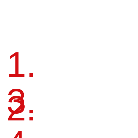
4.
ИНТЕГРАЦИЯ В СООБЩЕСТВО
АRTDОМ И ОБРЕТЕНИЕ ЦЕННЫХ
СВЯЗЕЙ И ПОДДЕРЖКИ
info@artdom-design.ru
+7 996 870 0650
Пн-Пт 10:00-18:00 МСК.