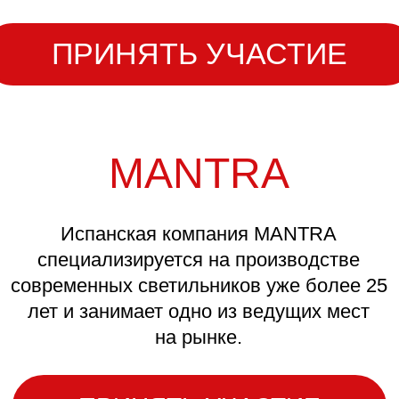
Файлы: JPG или PNG, размером от 2
до 5 МБ.
Разрешение: Не более 1280
px по большей стороне.
Описание: Обязательное подробное
описание работы (требования указаны
в Положении о конкурсе, п. 8.9).