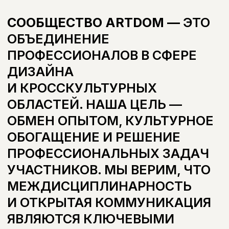
МЕЖДИСЦИПЛИНАРНОСТЬ
И ОТКРЫТАЯ КОММУНИКАЦИЯ
ЯВЛЯЮТСЯ КЛЮЧЕВЫМИ
ФАКТОРАМИ ДЛЯ РАЗВИТИЯ
В СОВРЕМЕННОМ МИРЕ.