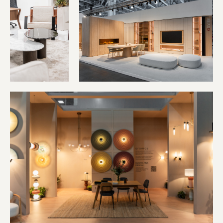
Общество с ограниченной ответственностью
"ИНФОРМА" (ООО "ИНФОРМА")
Большой Афанасьевский переулок 36, стр.
1, Москва, Центральный федеральный
округ 119019, Россия
Политика конфиденциальности
Cookie policy
Правила посещения
©2026 Все права защищены