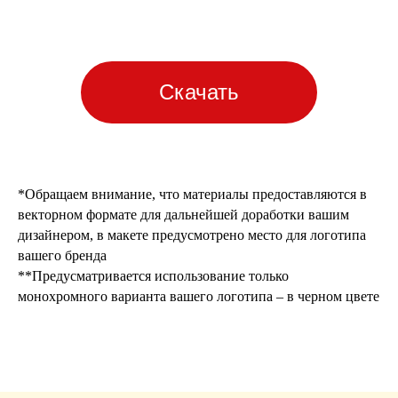
Скачать
info@artdom-design.ru
+7 996 870 06 50
Пн-Пт 10:00-18:00 МСК.
*Обращаем внимание, что материалы предоставляются в
ПОДПИСАТЬСЯ НА НОВОСТИ
векторном формате для дальнейшей доработки вашим
дизайнером, в макете предусмотрено место для логотипа
вашего бренда
**Предусматривается использование только
монохромного варианта вашего логотипа – в черном цвете
Общество с ограниченной ответственностью
"ИНФОРМА" (ООО "ИНФОРМА")
Большой Афанасьевский переулок 36, стр.