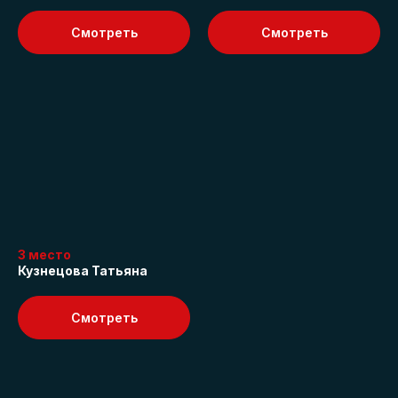
KUPÁLA
— российский бренд сантехники,
Смотреть
Смотреть
который не мимикрирует под
иностранные торговые марки. Он создан
как «для себя» — россиянами для
россиян.
Собственное
производство
KUPÁLA имеет собственное производство
изделий монолитного искусственного камня.
Все компоненты и технологии — 100%
российские, поэтому производство
не зависит от импортных поставок.
3 место
Кузнецова Татьяна
Смотреть
Доступность
Вся продукция KUPÁLA находится
на складах в Москве и может быть