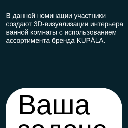
Ваша
В данной номинации участники
задача
создают 3D-визуализации интерьера
ванной комнаты с использованием
ассортимента бренда KUPÁLA.
Создать систему, которая
гармонично сочетает элементы
из уже существующих коллекций
KUPÁLA: раковины, ванны,
столешницы, зеркала и мебель.
Особое внимание следует уделить
использованию натуральных
материалов, таких как шпон,
а также возможности кастомизации
изделий по палитрам RAL и NCS.
Цель