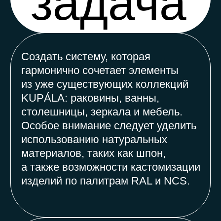
Разработать дизайнерское
решение, которое улучшит
эргономику и комфорт ванной
комнаты, при этом сохраняя
эстетичность и уникальность стиля
KUPÁLA. Визуализируйте свои
идеи, подготовьте 3D-модели и
визуализации в интерьере
и предложите оригинальные
концепции, которые смогут занять
достойное место в основном
каталоге компании.