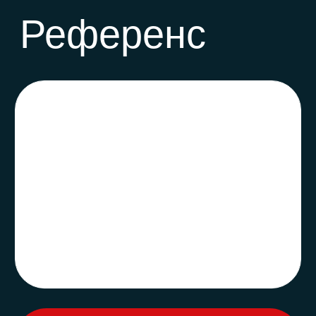
доставлена в любую точку РФ или стран
СНГ в кратчайшие сроки.
Кастомизация
Кастомизация — возможность подогнать
ванну и столешницу под необходимый
размер, возможна работа с формой, KUPÁLA
единственный бренд, который предлагает
сантехнический модуль в котором
одновременно возможно разместить ванну,
столешницу, раковину, тумбу и съёмный
экран.