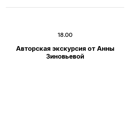
Контакты
18.00
info@artdom-design.ru
+7 996 870-06-50
Авторская экскурсия от Анны
+7 925 516-09-00
Зиновьевой
Подписаться на новости
Медиа и аккредитация СМИ
©2024 Все права защищены
Cookie policy