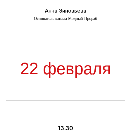
Политика конфиденциальности
Анна Зиновьева
Правила посещения
Основатель канала Модный Прораб
Правила оплаты
Правила возврата
info@artdom-design.ru
+7 996 870 0650
Пн-Пт 10:00-18:00 МСК.
ПОДПИСАТЬСЯ НА НОВОСТИ
13.30