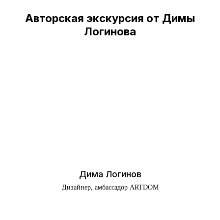
Авторская экскурсия от Димы
Общество с ограниченной ответственностью
Логинова
"ИНФОРМА" (ООО "ИНФОРМА")
Большой Афанасьевский переулок 36,
Москва, Центральный федеральный округ
119019, Россия
Политика конфиденциальности
Cookie policy
Правила посещения
©2025 Все права защищены
Дима Логинов
Дизайнер, амбассадор ARTDOM