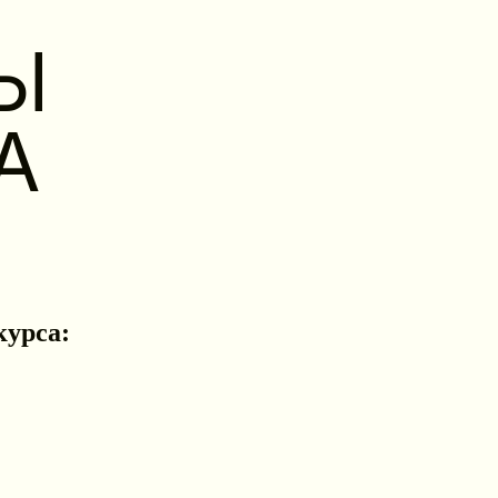
Ы
А
урса: