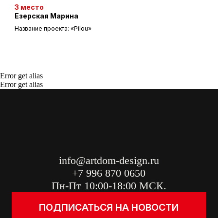
3 место
Езерская Марина
Название проекта: «Pilou»
Общество с ограниченной ответственностью
"ИНФОРМА" (ООО "ИНФОРМА")
Большой Афанасьевский переулок 36,
Москва, Центральный федеральный округ
119019, Россия
Error get alias
Error get alias
Политика конфиденциальности
Cookie policy
Правила посещения
©2025 Все права защищены