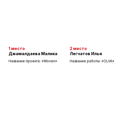
1 место
2 место
Джамалдаева Малика
Легчатов Илья
Название проекта: «Woven»
Название работы: «OLVA»
info@artdom-design.ru
+7 996 870 0650
Пн-Пт 10:00-18:00 МСК.
ПОДПИСАТЬСЯ НА НОВОСТИ