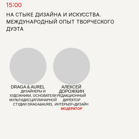
15:00
НА СТЫКЕ ДИЗАЙНА И ИСКУССТВА.
МЕЖДУНАРОДНЫЙ ОПЫТ ТВОРЧЕСКОГО
ДУЭТА
ЮЛИЯ ТРЯСКИНА
БОРИС
ЗАКУСКИН
ВОСКОБОЙНИКОВ
КОНСТАНТИН
РУКОВОДИТЕЛЬ И
И МАРИЯ
ПАРТНЕР UNK
РУКОВОДИТЕЛЬ
АХРЕМЕНКОВА
INTERIORS
ОТДЕЛА
РУКОВОДИТЕЛИ И
ПРОЕКТНЫХ
ПАРТНЕРЫ БЮРО
ПРОДАЖ ARLIGHT
VOX
ТАТЬЯНА
АЛИНА
САБИНА ЧАГИНА
ЖЕЛАНОВА
ГАРНОВСКАЯ
ДИРЕКТОР ПО
РУКОВОДИТЕЛЬ
КУРАТОР,АРТ-
КОММУНИКАЦИЯМ
МАСТЕРСКОЙ
ПРОДЮСЕР,
И УСТОЙЧИВОМУ
В СОСТАВЕ
ОСНОВАТЕЛЬ
РАЗВИТИЮ STONE
АРХИТЕКТУРНОГО
ПЛАТФОРМЫ