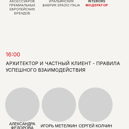
СООСНОВАТЕЛЬ
ОСНОВАТЕЛЬНИЦА
МЕНЕДЖЕР THE
БЮРО RMMSH.
БЮРО ELENA
BLUEPRINT
ПРОЕКТЫ ДЛЯ BORK,
LOKASTOVA,
МОДЕРАТОР
YULIAWAVE,
ФИНАЛИСТКА
LAVARICE, NUDE
СПИСКА THE
STORY, LEVEL44,
BLUEPRINT 100 2025
SASHASKVO
МАГАЗИНЫ FLAME
MOSCOW, CHOUX,
VIVA LA VIKA, LAMODA,
MERCI LINGERIE,
PARTON, ROZIE
CORSETS
16:00
АРХИТЕКТОР И ЧАСТНЫЙ КЛИЕНТ - ПРАВИЛА
УСПЕШНОГО ВЗАИМОДЕЙСТВИЯ
МАРИЯ РУБЛЕВА
ДАРЬЯ ЛЕЗИНА
ЕВГЕНИЙ
ТИХОНОВИЧ
ДИЗАЙНЕР,
PR-ДИРЕКТОР
АРХИТЕКТОР,
АРХИТЕКТУРНОГО
ГЛАВНЫЙ РЕДАКТОР
ОСНОВАТЕЛЬНИЦА
БЮРО RUBLEVA
«РБК СТИЛЬ»,