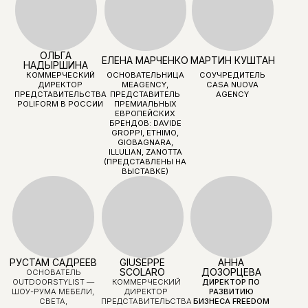
ПОЛИНА
АЛИНА КРЮКОВА
БОНДАРЕВА
ИСКУССТВОВЕД,
ПРЕДПРИНИМАТЕЛЬ,
КОЛЛЕКЦИОНЕР,
СОБИРАТЕЛЬ
ОСНОВАТЕЛЬ
ИСКУССТВА,
ПРОЕКТА MASTERS
ОСНОВАТЕЛЬ A—S—
T—R—A GALLERY,
СООСНОВАТЕЛЬ
ЯРМАРКИ
СОВРЕМЕННОГО
ИСКУССТВА
|CATALOG|
МАРИЯ
ЕЛЕНА
НАСТЯ СОТНИК
ЦАХАРИАС
ЛОКАСТОВА
МОДНЫЙ
АРХИТЕКТОР,
АРХИТЕКТОР,
ЖУРНАЛИСТ, БРЕНД-