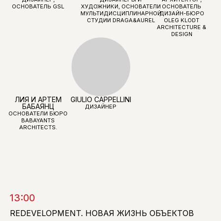
ОЛЕГ КЛОДТ
ИРИНА ГЛИК
СОФЬЯ РАУФ
ОСНОВАТЕЛЬ БЮРО
ОСНОВАТЕЛЬНИЦА
OLEG KLODT
БЮРО GEOMETRY-
ГЛАВНЫЙ
ARCHITECTURE &
DESIGN
РЕДАКТОР И
DESIGN
СООСНОВАТЕЛЬ
ЖУРНАЛА WOL
МОДЕРАТОР
DRAGA & AUREL
АЛЕКСЕЙ
13:00
ДОРОЖКИН
ДИЗАЙНЕРЫ И
ХУДОЖНИКИ, ОСНОВАТЕЛИ
РЕДАКЦИОННЫЙ
МУЛЬТИДИСЦИПЛИНАРНОЙ
ДИРЕКТОР
REDEVELOPMENT. НОВАЯ ЖИЗНЬ ОБЪЕКТОВ
СТУДИИ DRAGA&AUREL
ИНТЕРЬЕР+ДИЗАЙН
МОДЕРАТОР