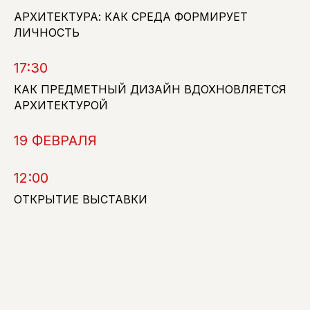
АРХИТЕКТУРА: КАК СРЕДА ФОРМИРУЕТ
ЛИЧНОСТЬ
17:30
JOHN WHELAN
DRAGA & AUREL
ОЛЕГ КЛОДТ
КАК ПРЕДМЕТНЫЙ ДИЗАЙН ВДОХНОВЛЯЕТСЯ
ДИЗАЙНЕР,
ДИЗАЙНЕРЫ И
АРХИТЕКТОР,
ОСНОВАТЕЛЬ GSL
ХУДОЖНИКИ, ОСНОВАТЕЛИ
ОСНОВАТЕЛЬ
АРХИТЕКТУРОЙ
МУЛЬТИДИСЦИПЛИНАРНОЙ
ДИЗАЙН-БЮРО
СТУДИИ DRAGA&AUREL
OLEG KLODT
ARCHITECTURE &
DESIGN
19 ФЕВРАЛЯ
12:00
ЛИЯ И АРТЕМ
GIULIO CAPPELLINI
БАБАЯНЦ
ДИЗАЙНЕР
ОТКРЫТИЕ ВЫСТАВКИ
ОСНОВАТЕЛИ БЮРО
BABAYANTS
ARCHITECTS.