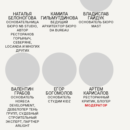
НАДЫРШИНА
КОММЕРЧЕСКИЙ
ОСНОВАТЕЛЬНИЦА
СОУЧРЕДИТЕЛЬ
ДИРЕКТОР
MEAGENCY,
CASA NUOVA
ПРЕДСТАВИТЕЛЬСТВА
ПРЕДСТАВИТЕЛЬ
AGENCY
POLIFORM В РОССИИ
ПРЕМИАЛЬНЫХ
ЕВРОПЕЙСКИХ
БРЕНДОВ: DAVIDE
GROPPI, ETHIMO,
GIOBAGNARA,
ILLULIAN, ZANOTTA
(ПРЕДСТАВЛЕНЫ НА
ВЫСТАВКЕ)
РУСТАМ САДРЕЕВ
GIUSEPPE
АННА
SCOLARO
ДОЗОРЦЕВА
ОСНОВАТЕЛЬ
OUTDOORSTYLIST —
КОММЕРЧЕСКИЙ
ДИРЕКТОР ПО
ШОУ-РУМА МЕБЕЛИ,
ДИРЕКТОР
РАЗВИТИЮ
СВЕТА,
ПРЕДСТАВИТЕЛЬСТВА
БИЗНЕСА FREEDOM
АКСЕССУАРОВ
ИТАЛЬЯНСКИХ
INTERIORS
ПРЕМИАЛЬНЫХ
ФАБРИК SPAZIO ITALIA
МОДЕРАТОР
ЕВРОПЕЙСКИХ
БРЕНДОВ