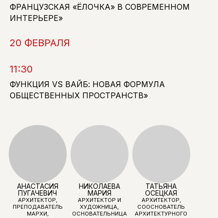
ФРАНЦУЗСКАЯ «ЁЛОЧКА» В СОВРЕМЕННОМ
ИНТЕРЬЕРЕ»
20 ФЕВРАЛЯ
11:30
ФУНКЦИЯ VS ВАЙБ: НОВАЯ ФОРМУЛА
ОБЩЕСТВЕННЫХ ПРОСТРАНСТВ»
ЕЛЕНА
ALESSANDRO
МАРИНА ВЕСНА
АНТОНОВА
BETTIOL
КРЕАТИВНЫЙ
ОСНОВАТЕЛЬ,
ОСНОВАТЕЛЬ
ПРОДЮСЕР
ГЕНЕРАЛЬНЫЙ
КОМПАНИИ
ARTDOM, EX CO-
ДИРЕКТОР
MACROLUX -
FOUNDER
АРХИТЕКТУРНО-
LUMISONA
MANNER&MATTER
ДИЗАЙНЕРСКОГО
МОДЕРАТОР
ХОЛДИНГА BURO
ALL,
ПРОЕКТИРОВАНИЕ
ЖИЛЫХ
И ОБЩЕСТВЕННЫХ
ПРОСТРАНСТВ
В РОССИИ, США,
ЕВРОПЕ И
АРАБСКИХ
ЭМИРАТАХ