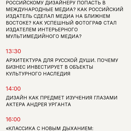
РОССИЙСКОМУ ДИЗАЙНЕРУ ПОПАСТЬ В
МЕЖДУНАРОДНЫЕ МЕДИА? КАК РОССИЙСКИЙ
ИЗДАТЕЛЬ СДЕЛАЛ МЕДИА НА БЛИЖНЕМ
ЕЛИЗАВЕТА
ВАЙСБУХ
ВОСТОКЕ? КАК УСПЕШНЫЙ ФОТОГРАФ СТАЛ
ЖУРНАЛИСТ,
ОБОЗРЕВАТЕЛЬ
ИЗДАТЕЛЕМ ИНТЕРЬЕРНОГО
СФЕРЫ HOSPITALITY
МОДЕРАТОР
МУЛЬТИМЕДИЙНОГО МЕДИА?
13:30
АРХИТЕКТУРА ДЛЯ РУССКОЙ ДУШИ. ПОЧЕМУ
БИЗНЕС ИНВЕСТИРУЕТ В ОБЪЕКТЫ
КУЛЬТУРНОГО НАСЛЕДИЯ
14:00
ДИЗАЙН КАК ПРЕДМЕТ ИЗУЧЕНИЯ ГЛАЗАМИ
АКТЕРА АНДРЕЯ УРГАНТА
ФЕДОР
АЛИНА
РАЩЕВСКИЙ
ВОСКОБОЙНИКОВА
16:00
АРХИТЕКТОР,
ДИРЕКТОР ПО
СОУЧРЕДИТЕЛЬ
ПРОДАЖАМ SOLO
OFFCON
OFFICE INTERIORS
«КЛАССИКА С НОВЫМ ДЫХАНИЕМ: