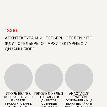
АЛЕКСАНДРА
ИГОРЬ МЕТЕЛКИН
СЕРГЕЙ КОЛЧИН
13:00
ФЕДОРОВА
АРХИТЕКТОР,
УПРАВЛЯЮЩИЙ
АРХИТЕКТОР, ЛЕКТОР,
ОСНОВАТЕЛЬНИЦА
ПАРТНЕР БЮРО AB
ОСНОВАТЕЛЬ LE
АРХИТЕКТУРА И ИНТЕРЬЕРЫ ОТЕЛЕЙ. ЧТО
FEDOROVA
ARCHITECTS
ATELIER
ARCHITECTS
ЖДУТ ОТЕЛЬЕРЫ ОТ АРХИТЕКТУРНЫХ И
ДИЗАЙН БЮРО
ТАТЬЯНА
БЕЛОХИНА
ГЛАВНЫЙ РЕДАКТОР
ИНТЕРЬЕР+ДИЗАЙН
МОДЕРАТОР