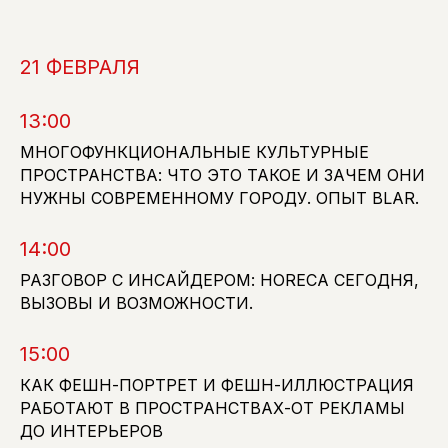
21 ФЕВРАЛЯ
13:00
МНОГОФУНКЦИОНАЛЬНЫЕ КУЛЬТУРНЫЕ
info@artdom-design.ru
ПРОСТРАНСТВА: ЧТО ЭТО ТАКОЕ И ЗАЧЕМ ОНИ
+7 996 870 0650
НУЖНЫ СОВРЕМЕННОМУ ГОРОДУ. ОПЫТ BLAR.
Пн-Пт 10:00-18:00 МСК.
ПОДПИСАТЬСЯ НА НОВОСТИ
14:00
РАЗГОВОР С ИНСАЙДЕРОМ: HORECA СЕГОДНЯ,
ВЫЗОВЫ И ВОЗМОЖНОСТИ.
15:00
КАК ФЕШН-ПОРТРЕТ И ФЕШН-ИЛЛЮСТРАЦИЯ
Общество с ограниченной ответственностью
РАБОТАЮТ В ПРОСТРАНСТВАХ-ОТ РЕКЛАМЫ
"ИНФОРМА" (ООО "ИНФОРМА")
ДО ИНТЕРЬЕРОВ
Большой Афанасьевский переулок 36,
Москва, Центральный федеральный округ