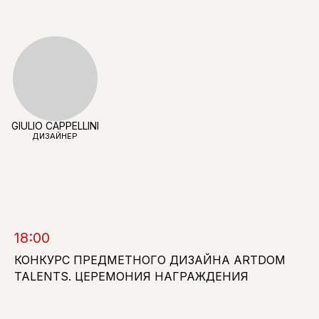
ЛЕСЯ ПЕЧЕНКИНА
ВЕРА ИЛЮШКИНА
НАТАЛЬЯ СУХИНА
ОСНОВАТЕЛЬНИЦА
РУКОВОДИТЕЛЬ HR -
ОСНОВАТЕЛЬНИЦА,
SIMPLE INTERIORS
НАПРАВЛЕНИЯ
УПРАВЛЯЮЩИЙ
НЕСУЩАЯ
ПАРТНЕР
КОНСТРУКЦИЯ
НЕСУЩАЯ
КОНСТРУКЦИЯ
18:00
КОНКУРС ПРЕДМЕТНОГО ДИЗАЙНА ARTDOM
TALENTS. ЦЕРЕМОНИЯ НАГРАЖДЕНИЯ
НИНА ЦЕЛЁВА
ОСНОВАТЕЛЬНИЦА
ARTFORMA
МОДЕРАТОР