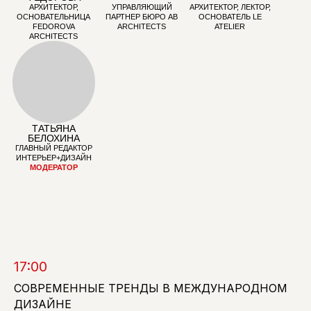
RUBLEVA
DESIGN &
БЛОГЕР
DESIGN&ARCHITECTUR
ARCHITECTURE
МОДЕРАТОР
АЛЕКСАНДР
АЛХИМЕНКОВ
ЛИДЕР КРЕАТИВНОЙ
ИНДУСТРИИ,
КРЕАТИВНЫЙ
ДИРЕКТОР,
ОСНОВАТЕЛЬ
СООБЩЕСТВА
"ОБСЕРВАТОРИЯ",
ЧЛЕН ЖЮРИ ADCR
17:00
AWARDS
СОВРЕМЕННЫЕ ТРЕНДЫ В МЕЖДУНАРОДНОМ
ДИЗАЙНЕ