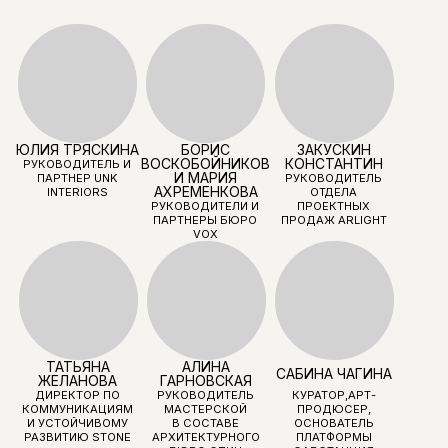
БЮРО NB STUDIO,
АРХИТЕКТОР БЮРО
MAST
АВТОР
DA BUREAU
РЕСТОРАНОВ
ГОРЫНЫЧ,
СЕВЕРЯНЕ,
LOCANDA И МНОГИХ
ДРУГИХ
ВАЛЕНТИН
ЕГОР
АРТЕМ
ГРАБОВ
БОГОМОЛОВ
КАРИСАЛОВ
ОСНОВАТЕЛЬ
ОСНОВАТЕЛЬ
РЕСТОРАННЫЙ
HORECA
СТУДИИ KIDZ
КРИТИК, БЛОГЕР
DEVELOPMENT,
МОДЕРАТОР
ДЕВЕЛОПЕР ТЕНЬ
ГРУПП, СУДЕБНЫЙ
СТРОИТЕЛЬНЫЙ
ЭКСПЕРТ, ПАРТНЕР
ARLIGHT