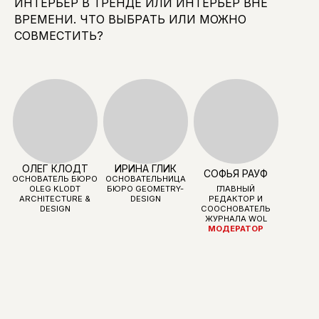
ИНТЕРЬЕР В ТРЕНДЕ ИЛИ ИНТЕРЬЕР ВНЕ
ВРЕМЕНИ. ЧТО ВЫБРАТЬ ИЛИ МОЖНО
СОВМЕСТИТЬ?
СВЕТЛАНА
МИХАИЛ
НИКИТА
ПЕРМЯКОВА
ГРУНИЧЕВ
ДЕРГУНОВ И
МАРИЯ САЛЕХ
РУКОВОДИТЕЛЬ
ГЕНЕРАЛЬНЫЙ
ДЕПАРТАМЕНТА
ДИРЕКТОР ENGEO
БЮРО ABOVE
ОТДЕЛКИ И
DEVELOPMENT
ARCHITECTURE
БЛАГОУСТРОЙСТВА
ДОНСТРОЙ
ДМИТРИЙ ЯРКОВ
ИВАН КОРЕНКОВ
ВАЛЕРИЯ
МОЗГАНОВА
CEO, РУКОВОДИТЕЛЬ
CEO,
PUNTO GROUP
СООСНОВАТЕЛЬ
ЖУРНАЛИСТ,
БЮРО CORE
РУКОВОДИТЕЛЬ
ОТДЕЛА
«НЕДВИЖИМОСТЬ»,
BUSINESS FM
МОДЕРАТОР