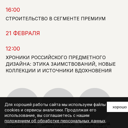
119019, Россия
16:00
Политика конфиденциальности
СТРОИТЕЛЬСТВО В СЕГМЕНТЕ ПРЕМИУМ
Cookie policy
Правила посещения
©2025 Все права защищены
21 ФЕВРАЛЯ
12:00
ХРОНИКИ РОССИЙСКОГО ПРЕДМЕТНОГО
ДИЗАЙНА: ЭТИКА ЗАИМСТВОВАНИЙ, НОВЫЕ
КОЛЛЕКЦИИ И ИСТОЧНИКИ ВДОХНОВЕНИЯ
Для хорошей работы сайта мы используем файлы
хорошо
cookies и сервисы аналитики. Продолжая его
использование, вы соглашаетесь с нашим
положением об обработке персональных данных
.