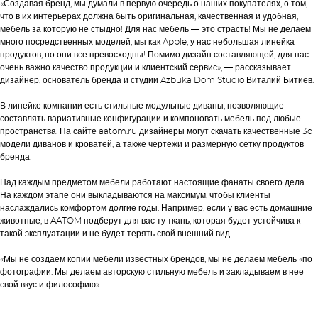
«Создавая бренд, мы думали в первую очередь о наших покупателях, о том,
что в их интерьерах должна быть оригинальная, качественная и удобная,
мебель за которую не стыдно! Для нас мебель — это страсть! Мы не делаем
много посредственных моделей, мы как Apple, у нас небольшая линейка
продуктов, но они все превосходны! Помимо дизайн составляющей, для нас
очень важно качество продукции и клиентский сервис», — рассказывает
дизайнер, основатель бренда и студии Azbuka Dom Studio Виталий Битиев.
В линейке компании есть стильные модульные диваны, позволяющие
составлять вариативные конфигурации и компоновать мебель под любые
пространства. На сайте aatom.ru дизайнеры могут скачать качественные 3d
модели диванов и кроватей, а также чертежи и размерную сетку продуктов
бренда.
Над каждым предметом мебели работают настоящие фанаты своего дела.
На каждом этапе они выкладываются на максимум, чтобы клиенты
наслаждались комфортом долгие годы. Например, если у вас есть домашние
животные, в AATOM подберут для вас ту ткань, которая будет устойчива к
такой эксплуатации и не будет терять свой внешний вид.
«Мы не создаем копии мебели известных брендов, мы не делаем мебель «по
фотографии. Мы делаем авторскую стильную мебель и закладываем в нее
свой вкус и философию».