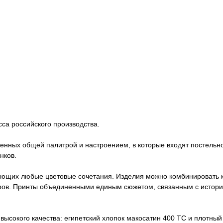
са российского производства.
енных общей палитрой и настроением, в которые входят постельн
нков.
ющих любые цветовые сочетания. Изделия можно комбинировать ка
торов. Принты объединенными единым сюжетом, связанным с исто
высокого качества: египетский хлопок макосатин 400 ТС и плотны