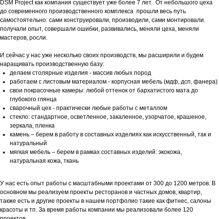
DSM Project как компания существует уже более 7 лет. От небольшого цеха
до современного производственного комплекса прошли весь путь
самостоятельно: сами конструировали, производили, сами монтировали.
получали опыт, совершали ошибки, развивались, меняли цеха, меняли
мастеров, росли.
И сейчас у нас уже несколько своих производств, мы расширили и будем
наращивать производственную базу:
делаем столярные изделия - массив любых пород
работаем с листовым материалом - корпусная мебель (мдф, дсп, фанера)
свои покрасочные камеры: любой оттенок от бархатистого мата до
глубокого глянца
сварочный цех - практически любые работы с металлом
стекло: стандартное, осветленное, закаленное, узорчатое, крашеное,
зеркала, пленка
камень – берем в работу в составных изделиях как искусственный, так и
натуральный
мягкая мебель – берем в рамках составных изделий: экокожа,
натуральная кожа, ткань
У нас есть опыт работы с масштабными проектами от 300 до 1200 метров. В
основном мы реализуем проекты ресторанов и частных домов, квартир,
также есть и другие проекты в нашем портфолио такие как фитнес, салоны
красоты и тп. За время работы компании мы реализовали более 120
проектов.