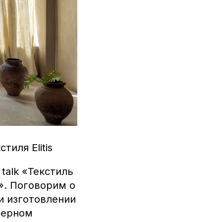
тиля Elitis
 talk «Текстиль
». Поговорим о
 и изготовлении
рьерном