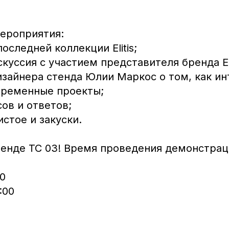
ероприятия:
оследней коллекции Elitis;
скуссия с участием представителя бренда El
изайнера стенда Юлии Маркос о том, как и
овременные проекты;
сов и ответов;
истое и закуски.
тенде ТС 03! Время проведения демонстрац
00
:00