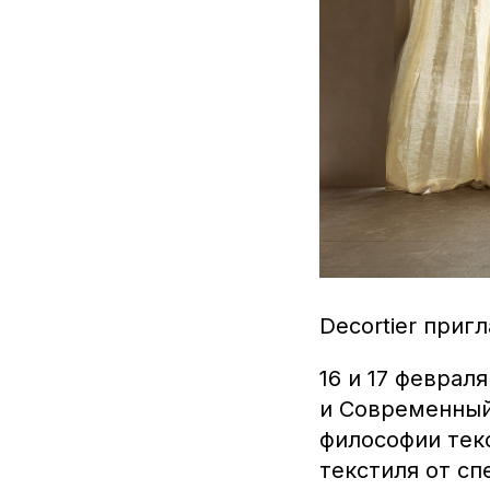
Decortier приг
16 и 17 февраля
и Современный 
философии текс
текстиля от сп