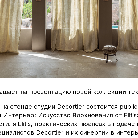
лашает на презентацию новой коллекции текс
 на стенде студии Decortier состоится public
Интерьер: Искусство Вдохновения от Elitis
тиля Elitis, практических нюансах в подаче
ециалистов Decortier и их синергии в инте