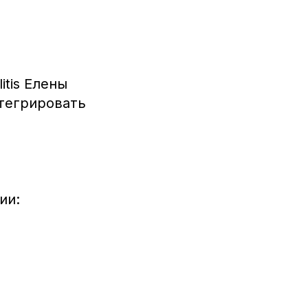
itis Елены
нтегрировать
ии: