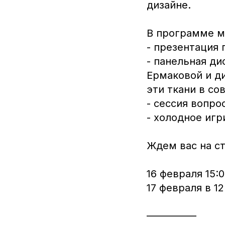
дизайне.
В программе м
- презентация п
- панельная ди
Ермаковой и д
эти ткани в с
- сессия вопро
- холодное игр
Ждем вас на с
16 февраля 15:
17 февраля в 12
___________