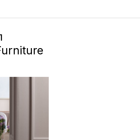
л
urniture