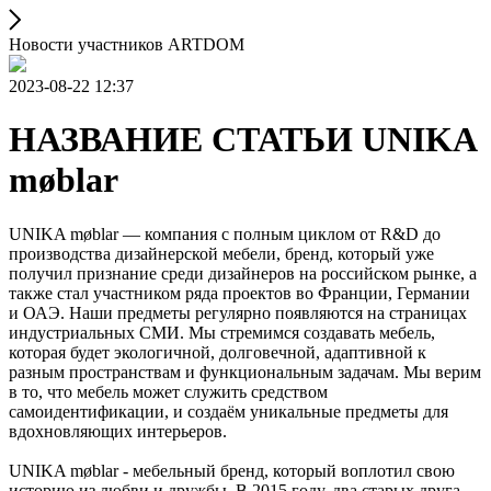
Новости участников ARTDOM
2023-08-22 12:37
НАЗВАНИЕ СТАТЬИ UNIKA
møblar
UNIKA møblar — компания с полным циклом от R&D до
производства дизайнерской мебели, бренд, который уже
получил признание среди дизайнеров на российском рынке, а
также стал участником ряда проектов во Франции, Германии
и ОАЭ. Наши предметы регулярно появляются на страницах
индустриальных СМИ. Мы стремимся создавать мебель,
которая будет экологичной, долговечной, адаптивной к
разным пространствам и функциональным задачам. Мы верим
в то, что мебель может служить средством
самоидентификации, и создаём уникальные предметы для
вдохновляющих интерьеров.
UNIKA møblar - мебельный бренд, который воплотил свою
историю из любви и дружбы. В 2015 году, два старых друга -