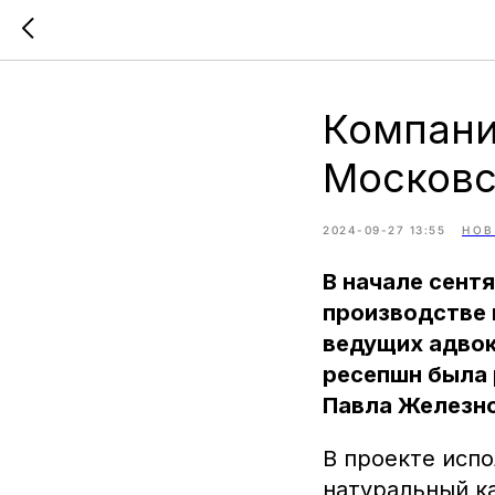
Компани
Московс
2024-09-27 13:55
НОВ
В начале сент
производстве 
ведущих адвок
ресепшн была 
Павла Железно
В проекте исп
натуральный к