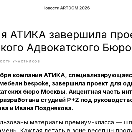
Новости ARTDOM 2026
я АТИКА завершила про
кого Адвокатского Бюро
ОСТИ УЧАСТНИКОВ
ября компания АТИКА, специализирующаяс
мебели bespoke, завершила проект для од
атских бюро Москвы. Акцентная часть инт
разработана студией P+Z под руководств
ва и Ивана Позднякова.
ользованы материалы премиум-класса — шп
амень. Каждая деталь в зоне ресепшн прод