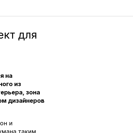
ект для
я на
ного из
ерьера, зона
ом дизайнеров
он и
умана таким