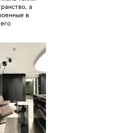
ранство, а
роенные в
 его