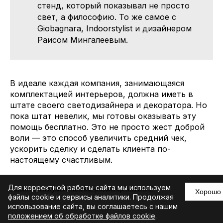
стенд, который показывал не просто
свет, а философию. То же самое с
Giobagnara, Indoorstylist и дизайнером
Раисом Мингалеевым.
В идеале каждая компания, занимающаяся
комплектацией интерьеров, должна иметь в
штате своего светодизайнера и декоратора. Но
пока штат невелик, мы готовы оказывать эту
помощь бесплатно. Это не просто жест доброй
воли — это способ увеличить средний чек,
ускорить сделку и сделать клиента по-
настоящему счастливым.
Для корректной работы сайта мы используем
Текст: Юлия Кузьмина, шеф-редактор ARTDOM
Хорошо
файлы cookie и сервисы аналитики. Продолжая
использование сайта, вы соглашаетесь с нашим
положением об обработке файлов cookie
.