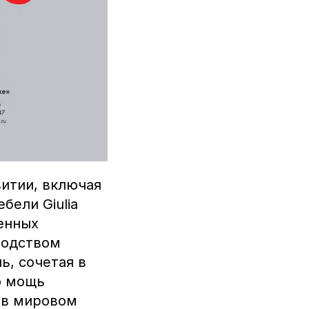
витии, включая
ели Giulia
енных
водством
ь, сочетая в
ю мощь
 в мировом