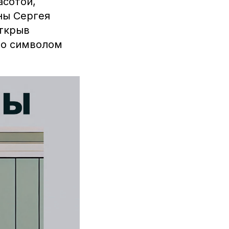
асотой,
ны Сергея
открыв
ло символом