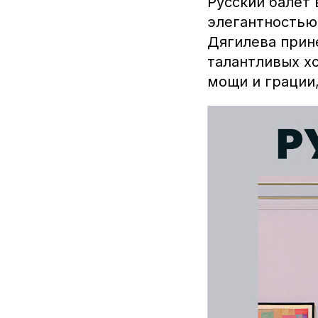
Русский балет 
элегантностью
Дягилева прине
талантливых х
мощи и грации,