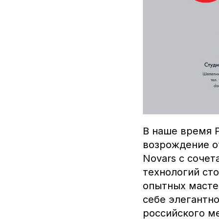
В наше время 
возрождение о
Novars с соче
технологий ст
опытных мастер
себе элегантн
российского м