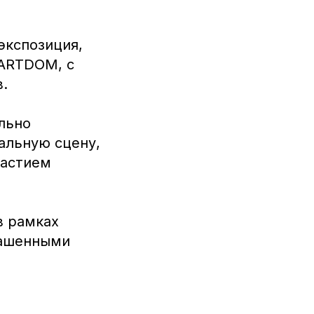
экспозиция,
 ARTDOM, с
.
льно
альную сцену,
частием
в рамках
лашенными