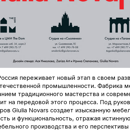
Россия переживает новый этап в своем раз
течественной промышленности. Фабрика меб
танием традиционного мастерства и соврем
оит на передовой этого процесса. Под руко
ов Giulia Novars создает изысканную мебел
ость и функциональность, отражая истинну
ебельного производства и его перспективы