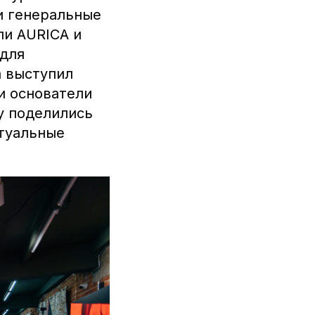
и генеральные
ли AURICA и
 для
а выступил
ии основатели
у поделились
ктуальные