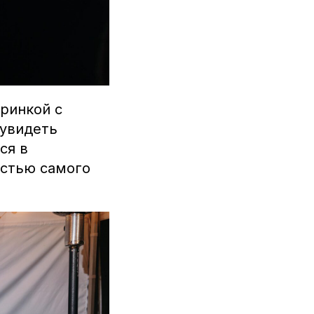
ринкой с
 увидеть
ся в
астью самого