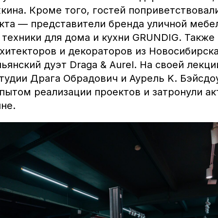
кина. Кроме того, гостей поприветствовал
кта — представители бренда уличной мебе
 техники для дома и кухни GRUNDIG. Также
рхитекторов и декораторов из Новосибирск
ьянский дуэт Draga & Aurel. На своей лекц
тудии Драга Обрадович и Аурель K. Бэйсдо
пытом реализации проектов и затронули а
не.