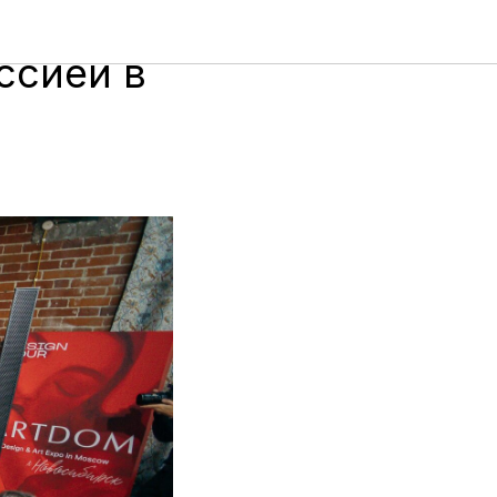
вки
ссией в