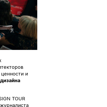
х
итекторов
 ценности и
 дизайна
SIGN TOUR
 журналиста