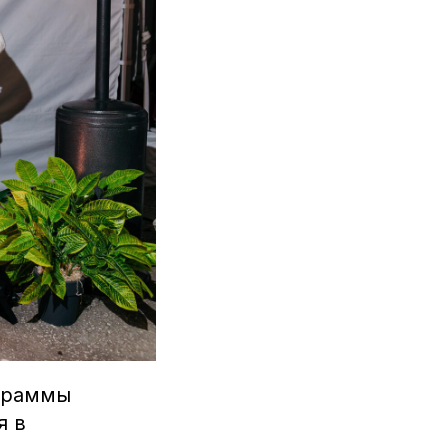
граммы
я в