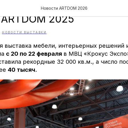
лась международная вы
Новости ARTDOM 2026
 ARTDOM 2025
НОВОСТИ ВЫСТАВКИ
 выставка мебели, интерьерных решений и
ла
с 20 по 22 февраля
в МВЦ «Крокус Экспо
ставила рекордные 32 000 кв.м., а число п
лее
40 тысяч.