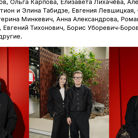
в, Ольга Карпова, Елизавета Лихачёва, Ал
тион и Элина Табидзе, Евгения Левшицкая,
терина Минкевич, Анна Александрова, Рома
, Евгений Тихонович, Борис Уборевич-Боров
другие.