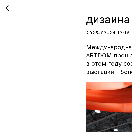
Заверши
дизайна
2025-02-24 12:16
Международная
ARTDOM прош
в этом году со
выставки – бо