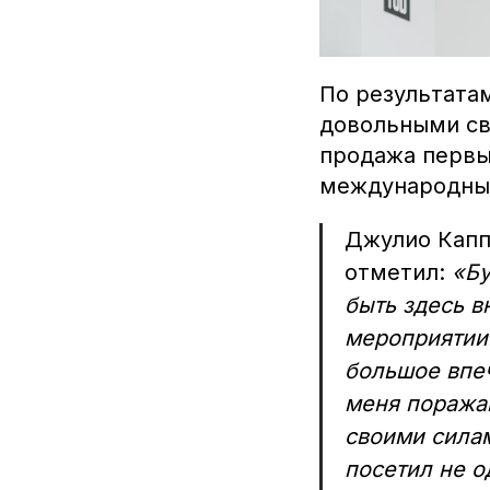
По результата
довольными св
продажа первы
международным
Джулио Капп
отметил:
«Бу
быть здесь в
мероприятии.
большое впеч
меня поражаю
своими силам
посетил не о