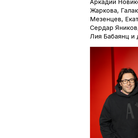
Аркадий Новико
Жаркова, Галак
Мезенцев, Ека
Сердар Яников
Лия Бабаянц и 