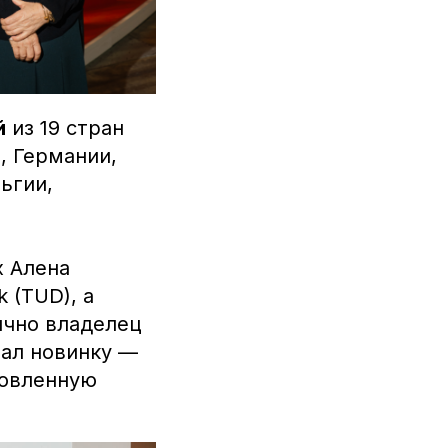
й
из 19 стран
, Германии,
ьгии,
x Алена
 (TUD), а
ично владелец
вал новинку —
новленную