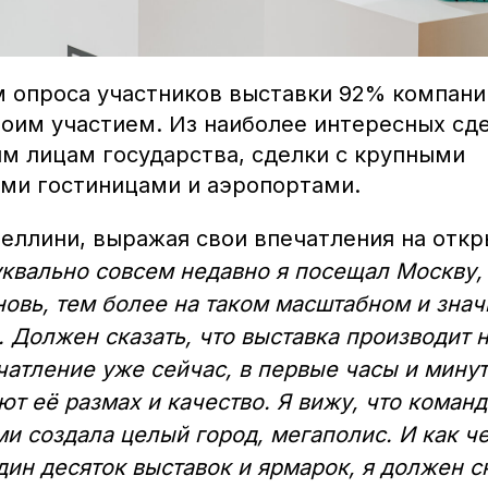
м опроса участников выставки 92% компани
оим участием. Из наиболее интересных сд
м лицам государства, сделки с крупными
и гостиницами и аэропортами.
еллини, выражая свои впечатления на отк
квально совсем недавно я посещал Москву, 
новь, тем более на таком масштабном и зна
 Должен сказать, что выставка производит 
атление уже сейчас, в первые часы и минут
т её размах и качество. Я вижу, что кома
и создала целый город, мегаполис. И как ч
дин десяток выставок и ярмарок, я должен ск