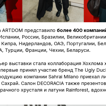
а ARTDOM представило
более 400 компани
Испании, России, Бразилии, Великобритании
 Кипра, Нидерландов, ОАЭ, Португалии, Бел
, Турции, Франции, Чехии, Беларуси.
ьер выставки стала коллаборация Хохлома 
первые принял участие бренд The Ugly Duck
одукцию компании Sahrai Milano приехал л
 Сахрай. Салон DECORACIA также презенто
рачного хрусталя и латуни Rainforest, вдох