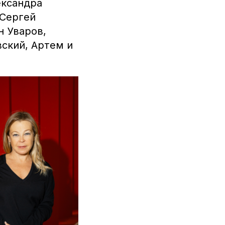
ександра
 Сергей
н Уваров,
ский, Артем и