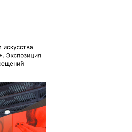
ставка
 искусства
». Экспозиция
осещений