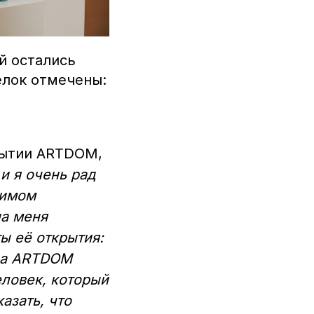
й остались
елок отмечены:
рытии ARTDOM,
и я очень рад
чимом
на меня
ы её открытия:
нда ARTDOM
еловек, который
азать, что