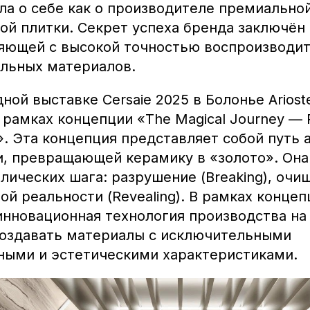
ла о себе как о производителе премиально
ой плитки. Секрет успеха бренда заключён 
ляющей с высокой точностью воспроизводит
альных материалов.
ой выставке Cersaie 2025 в Болонье Ariost
 рамках концепции «The Magical Journey — R
l». Эта концепция представляет собой путь
, превращающей керамику в «золото». Она
лических шага: разрушение (Breaking), очищ
ой реальности (Revealing). В рамках конце
инновационная технология производства на
оздавать материалы с исключительными
ными и эстетическими характеристиками.