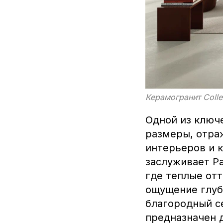
Керамогранит Coll
Одной из ключ
размеры, отра
интерьеров и 
заслуживает Pa
где теплые от
ощущение глуб
благородный с
предназначен д