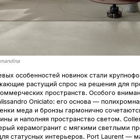
emandina
евых особенностей новинок стали крупноф
жающие растущий спрос на решения для п
коммерческих пространств. Особого внима
lissandro Oniciato: его основа — полихромн
тенки меда и бронзы гармонично сочетаются
ины и наполняя пространство светом. Coll
ерый керамогранит с мягкими светлыми п
ля статусных интерьеров. Port Laurent — 