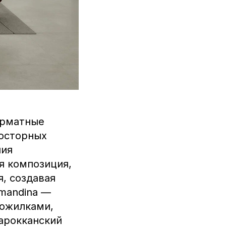
орматные
росторных
ния
ая композиция,
, создавая
emandina —
рожилками,
марокканский