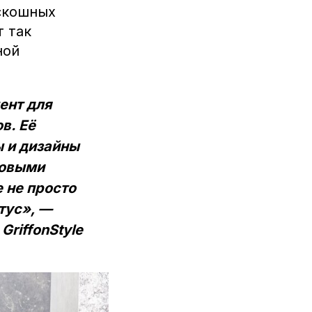
скошных
т так
ной
ент для
в. Её
ы и дизайны
новыми
 не просто
тус», —
riffonStyle