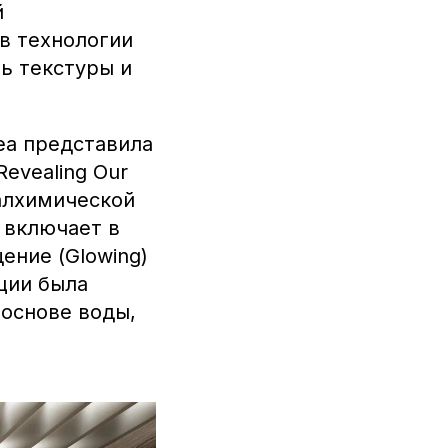
й
в технологии
ь текстуры и
ea представила
evealing Our
 алхимической
 включает в
ение (Glowing)
пции была
 основе воды,