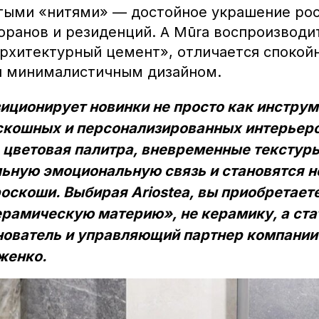
тыми «нитями» — достойное украшение ро
оранов и резиденций. А Mūra воспроизводи
рхитектурный цемент», отличается спокой
и минималистичным дизайном.
зиционирует новинки не просто как инструм
скошных и персонализированных интерьеро
 цветовая палитра, вневременные текстур
ьную эмоциональную связь и становятся 
оскоши. Выбирая Ariostea, вы приобретаете
керамическую материю», не керамику, а ста
нователь и управляющий партнер компании G
женко.