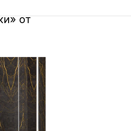
т на
и» от