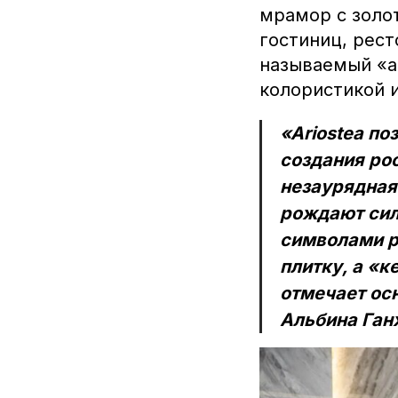
мрамор с золо
гостиниц, рест
называемый «а
колористикой 
«Ariostea по
создания ро
незаурядная
рождают сил
символами р
плитку, а «
отмечает ос
Альбина Ган