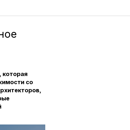
ное
, которая
жимости со
архитекторов,
рые
й