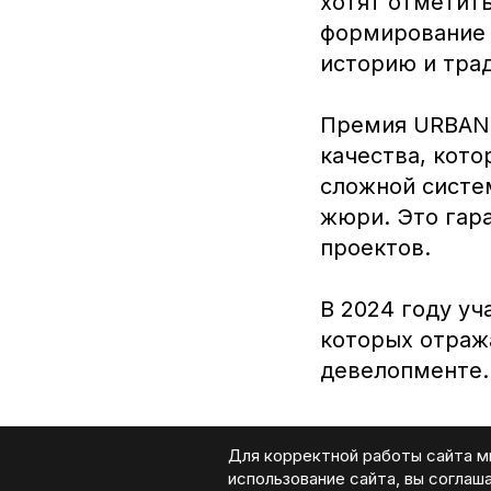
хотят отметить
формирование 
историю и тра
Премия URBAN 
качества, кот
сложной систем
жюри. Это гар
проектов.
В 2024 году уч
которых отраж
девелопменте.
Для корректной работы сайта м
использование сайта, вы согла