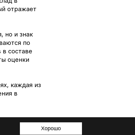
клад в
ый отражает
 но и знак
ваются по
 в составе
ты оценки
ях, каждая из
ения в
Хорошо