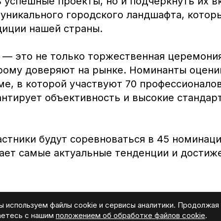
 успешные проекты, но и подчеркнуть их в
уникального городского ландшафта, котор
диции нашей страны.
— это не только торжественная церемония,
орому доверяют на рынке. Номинанты оцени
е, в которой участвуют 70 профессионалов
антирует объективность и высокие стандар
астники будут соревноваться в 45 номинаци
ает самые актуальные тенденции и достиж
ы используем файлы cookie и сервисы аналитики. Продолжая
шаетесь с нашим
положением об обработке файлов cookie
.