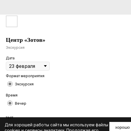
Центр «Зотов»
Экскурсия
Дата
Формат мероприятия
Экскурсия
Время
Вечер
тест
Для хорошей работы сайта мы используем файлы
хорошо
Бренд: Лекция тест
cookies и сервисы аналитики. Продолжая его